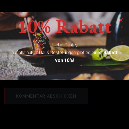
10% Rabatt
E-Mail-Adresse
*
Liebe Gäste,
auf alle außer Haus Bestellungen gibt es einen
Rabatt
Website
von 10%!